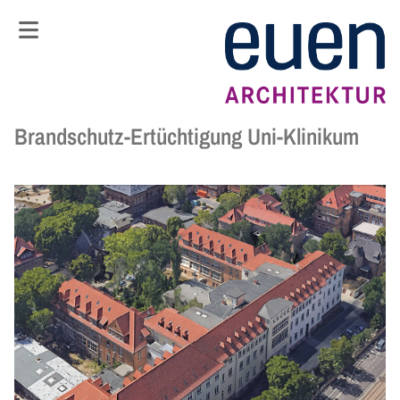
Springe zum Hauptinhalt
Springe zum Footer
Brandschutz-Ertüchtigung Uni-Klinikum