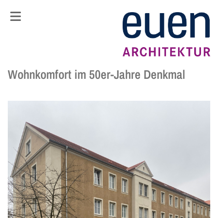
Springe zum Hauptinhalt
Springe zum Footer
Wohnkomfort im 50er-Jahre Denkmal